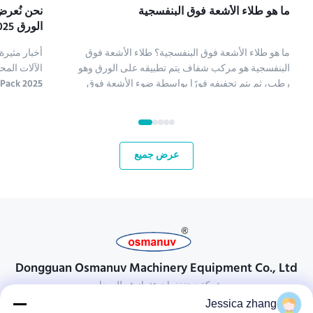
ما هو طلاء الأشعة فوق البنفسجية
نحن نُعرض
الورق ME، Tissue ME&Print Pack 2 2025
ما هو طلاء الأشعة فوق البنفسجية؟ طلاء الأشعة فوق
أخبار مثير
البنفسجية هو مركب شفاف يتم تطبيقه على الورق وهو
الآلات الم
رطب، ثم يتم تجفيفه فورًا بواسطة ضوء الأشعة فوق
البنفسجية (طلاء الأشعة فوق البنفسجية هو اختصار لطلاء
الأشعة فوق البنفسجية). تُستخدم عدة أنواع من المركبات
الأسواق ال
لطلاء الورق؛ تشمل كيماويات طلاء الأشعة فوق البنفسج...
العلاقات مع
عرض جميع
Dongguan Osmanuv Machinery Equipment Co., Ltd
شركة دونغغغوان عثمانوف للمعدات
Jessica zhang