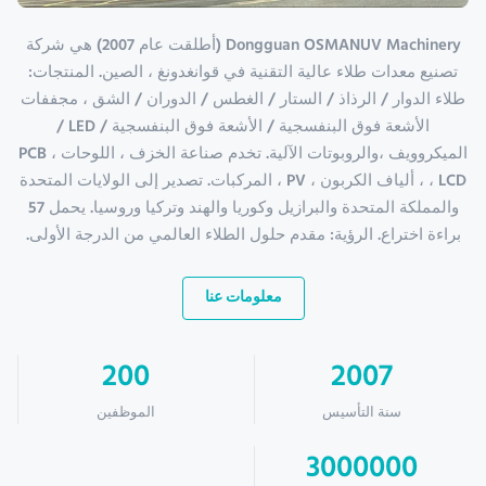
Dongguan OSMANUV Machinery (أطلقت عام 2007) هي شركة
تصنيع معدات طلاء عالية التقنية في قوانغدونغ ، الصين. المنتجات:
طلاء الدوار / الرذاذ / الستار / الغطس / الدوران / الشق ، مجففات
الأشعة فوق البنفسجية / الأشعة فوق البنفسجية / LED /
الميكروويف ،والروبوتات الآلية. تخدم صناعة الخزف ، اللوحات ، PCB
، LCD ، ألياف الكربون ، PV ، المركبات. تصدير إلى الولايات المتحدة
والمملكة المتحدة والبرازيل وكوريا والهند وتركيا وروسيا. يحمل 57
براءة اختراع. الرؤية: مقدم حلول الطلاء العالمي من الدرجة الأولى.
معلومات عنا
200
2007
سنة التأسيس
الموظفين
3000000