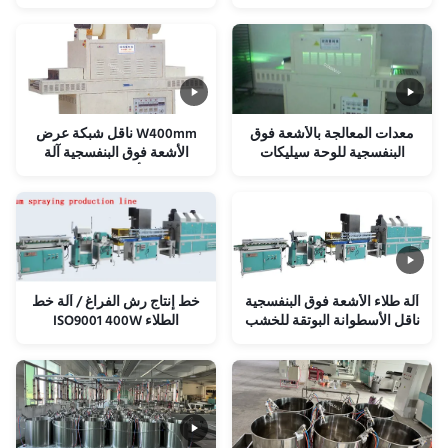
UV 410V 50HZ
السوداء مع شاشة LED للسرعة
معدات المعالجة بالأشعة فوق
W400mm ناقل شبكة عرض
البنفسجية للوحة سيليكات
الأشعة فوق البنفسجية آلة
الكالسيوم 3-10m / min
معالجة الأرضيات 3m / Min
آلة طلاء الأشعة فوق البنفسجية
خط إنتاج رش الفراغ / آلة خط
ناقل الأسطوانة البوتقة للخشب
الطلاء ISO9001 400W
بعرض 650 مم