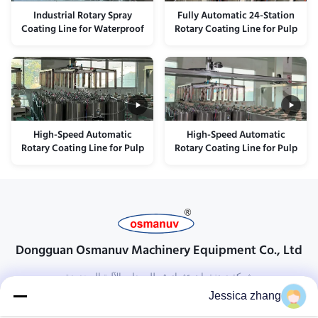
Industrial Rotary Spray
Fully Automatic 24-Station
Coating Line for Waterproof
Rotary Coating Line for Pulp
Pulp Molded Packaging -
Molded Food Packaging -
Heavy-Duty Solution
High-Precision Internal
Barrier Solution
High-Speed Automatic
High-Speed Automatic
Rotary Coating Line for Pulp
Rotary Coating Line for Pulp
Molded Food Packaging and
Molded Food Packaging -
Industrial Packaging Interior
Precision Internal Barrier
Coatings
Solution
Dongguan Osmanuv Machinery Equipment Co., Ltd
شركة دونغقوان عثمانوف للمعدات الآلية المحدودة
Jessica zhang
تواصل معنا