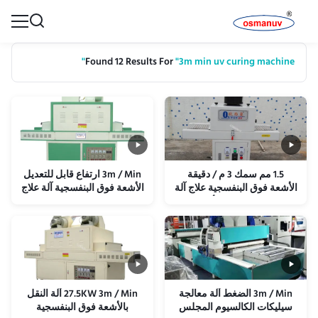
Found 12 Results For
"3m min uv curing machine"
1.5 مم سمك 3 م / دقيقة
3m / Min ارتفاع قابل للتعديل
الأشعة فوق البنفسجية علاج آلة
الأشعة فوق البنفسجية آلة علاج
استخدام مجلس الألومنيوم
480mm عرض شبكة ناقل
3m / Min الضغط آلة معالجة
27.5KW 3m / Min آلة النقل
سيليكات الكالسيوم المجلس
بالأشعة فوق البنفسجية