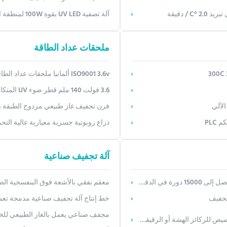
آلة تصفية UV LED بقوة 100W لمنطقة التشطيب 200mm * 200mm مع سبيكة الألومنيوم
ملحقات عداد الطاقة
ISO9001 3.6v ألمانيا ملحقات عداد الطاقة / Uv متكامل
3.6 فولت 140 ملم قطر ضوء UV المتكامل نطاق ضوء UV كثافة
الآلي
فرن تجفيف غاز طبيعي مزدوج الطبقة بض
ذراع روبوتية جسرية معيارية عالية ال
آلة تجفيف صناعية
ت البحث والتطوير
معقم نفقي بالأشعة فوق البنفسجية الصناعية لخطوط النق
خط إنتاج آلة تجفيف صناعية مدمجة تعمل بالغاز الطبيعي بط
مجفف صناعي يعمل بالغاز الطبيعي للخدمة الشاقة بطول 28 مترًا، خط تجفيف
الهشة أو الرقيقة (سمك 0.2 مم)