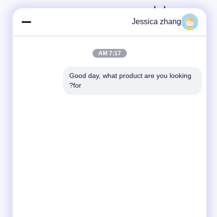
روابط سريعة
Jessica zhang
بيت
المنتجات
7:17 AM
آلة طلاء للأشعة فوق البنفسجية
Good day, what product are you looking 
آلة طلاء الرش
for?
الة العلاج بالأشعة فوق البنفسجية
معدات طلاء الأسطوانة
آلة طلاء الستائر
آلة الحزام الناقل
آلة التجفيف بالأشعة تحت الحمراء
آلة نقل الحرارة الدوارة
معدات التجفيف بالميكروويف