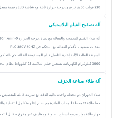
220 فولت 50 هرتز فرن درجة حرارة ثابتة مع شاشة LED رقمية معدل تبريد 2.0 °C / دقيقة
آلة تصفيح الفيلم البلاستيكي
آلة طلاء الفيلم المدمجة والفعالة مع نطاق درجة الحرارة 0-300C 30m/min
معدات تصفيف الأفلام الفعالة مع التحكم في PLC 380V 50HZ
السرعة العالية الآلية إعادة التلفيل فيلم المصفوفة آلة التحكم بالتحكم 
3000 كيلوغرام الكهربائية تسخين فيلم الماكينة 25 كيلوواط نظام التحكم PLC
آلة طلاء صناعة الخزف
طلاء الدوران ذو محطة واحدة عالية الدقة مع سرعة قابلة للتخصيص تصل إلى 15000 دورة في الدقيقة ومراقبة وصفة متعددة الخطوات لمختبرا
خط طلاء 12 محطة للوحات المائدة مع نظام إنتاج متكامل للتغطية والتجفيف
جهاز طلاء دوار مدمج لسطح الطاولة مع ظرف غير مفرغ – قابل للتخصيص للركائز 