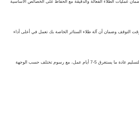
مان عمليات الطلاء الفعالة والدقيقة مع الحفاظ على الخصائص الأساسية
ل وقت التوقف وضمان أن آلة طلاء الستائر الخاصة بك تعمل في أعلى أداء
يتم تعبئة الجهاز بأمان في صناديق خشبية مع غطاء رغوة لمنع التلف أثناء النقل. يتم التعامل مع الشحن من خلال خدمات التوصيل الموثوقة مع التتبع المقدم.التسليم عادة ما يستغرق 5-7 أيام عمل، مع رسوم تختلف حسب الوجهة