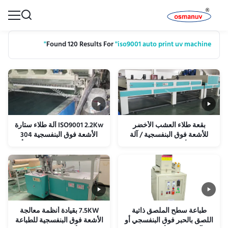
Found 120 Results For
"iso9001 auto print uv machine"
بقعة طلاء العشب الأخضر
ISO9001 2.2Kw آلة طلاء ستارة
للأشعة فوق البنفسجية / آلة
الأشعة فوق البنفسجية 304
طباعة الأشعة فوق البنفسجية
لوحة الفولاذ المقاوم للصدأ
التلقائية ISO9001 1320mm
طباعة سطح الملصق ذاتية
7.5KW بقيادة أنظمة معالجة
اللصق بالحبر فوق البنفسجي أو
الأشعة فوق البنفسجية للطباعة