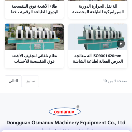
آلة نقل الحرارة الدورية
طلاء الأشعة فوق البنفسجية
السيراميكية للطباعة المخصصة
اليدوي للطباعة الرقمية ، خط
طلاء الملف الأبيض 800 مم
ISO9001 620mm آلة معالجة
نظام تلقائي لتجفيف الأشعة
العرض الفعالة لطباعة الشاشة
فوق البنفسجية للأخشاب
والزجاج والمعادن ️ كفاءة في
استخدام الطاقة ، ويتم التحكم
بها بواسطة PLC ويمكن
صفحة 1 من 10
سابق
التالي
تخصيصها
Dongguan Osmanuv Machinery Equipment Co., Ltd
شركة دونغغغوان عثمانوف للمعدات