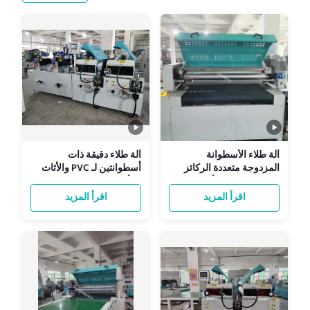
آلة طلاء الأسطوانة
آلة طلاء دقيقة ذات
المزدوجة متعددة الركائز
أسطوانتين لـ PVC والأثاث
معدات معالجة الأسطح
والألواح المعدنية مع سمك
متعددة الاستخدامات
طلاء قابل للتخصيص
اقرأ المزيد
اقرأ المزيد
للتطبيقات الصناعية