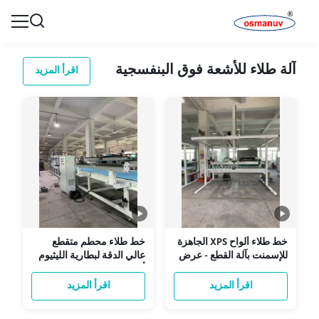
آلة طلاء للأشعة فوق البنفسجية
اقرأ المزيد
خط طلاء ألواح XPS الجاهزة
خط طلاء محطم متقطع
للإسمنت بآلة القطع - عرض
عالي الدقة لبطارية الليثيوم
قابل للتخصيص (600-2400
أيونية دقة منطقة محطم
مم) لملاط البوليمر
قابلة للتخصيص وتجفيف
اقرأ المزيد
اقرأ المزيد
والأسمنت
متعدد المناطق