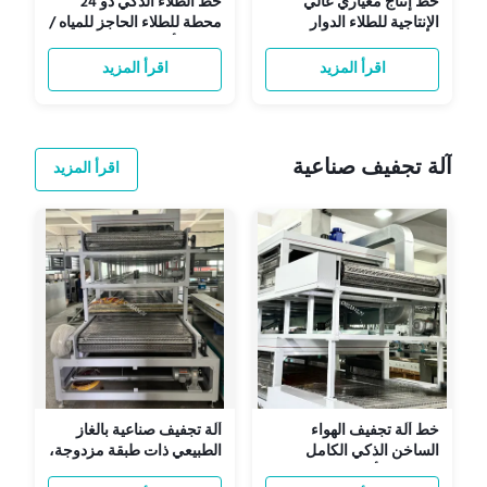
خط إنتاج معياري عالي
خط الطلاء الذكي ذو 24
الإنتاجية للطلاء الدوار
محطة للطلاء الحاجز للمياه /
بالدوران للحواجز الداخلية
الزيت لأدوات المائدة
المقولبة من اللب
المصنوعة من البولب
اقرأ المزيد
اقرأ المزيد
آلة تجفيف صناعية
اقرأ المزيد
خط آلة تجفيف الهواء
آلة تجفيف صناعية بالغاز
الساخن الذكي الكامل
الطبيعي ذات طبقة مزدوجة،
التلقائي للأنظمة الصناعية
سلسلة لوحة مثقبة من