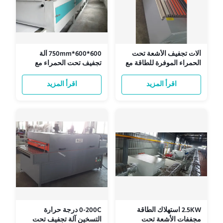
آلات تجفيف الأشعة تحت
600*600*750mm آلة
الحمراء الموفرة للطاقة مع
تجفيف تحت الحمراء مع
وقت التسخين 0-999s
ضغط الهواء 0-0.8Mpa
ومستوى الضوضاء ≤75dB
للتجفيف متعدد الاستخدامات
اقرأ المزيد
اقرأ المزيد
2.5KW استهلاك الطاقة
0-200C درجة حرارة
مجففات الأشعة تحت
التسخين آلة تجفيف تحت