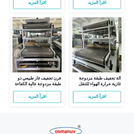
للتجفيف
الفولاذ المقاوم للصدأ
اقرأ المزيد
اقرأ المزيد
لتجفيف قوالب اللب،
زجاجات، أدوات المائدة،
عبوات صناعية راقية
آلة تجفيف طبقة مزدوجة
فرن تجفيف غاز طبيعي ذو
غازية حرارة الهواء للتنقل
طبقة مزدوجة عالية الكفاءة
1320 144 كيلوواط
لخط إنتاج ألواح الألياف
الاسمنتية ولوحات السيليكات
اقرأ المزيد
اقرأ المزيد
الكالسيومية