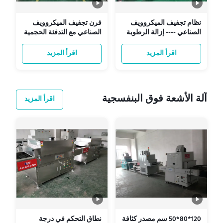
نظام تجفيف الميكروويف
فرن تجفيف الميكروويف
الصناعي ---- إزالة الرطوبة
الصناعي مع التدفئة الحجمية
عالية الكفاءة للغبار
المستمرة من نوع الحزام
والحبيبات
ومخرج الطاقة القابل
اقرأ المزيد
اقرأ المزيد
للتخصيص
آلة الأشعة فوق البنفسجية
اقرأ المزيد
120*80*50 سم مصدر كثافة
نطاق التحكم في درجة