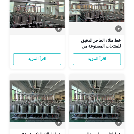
خط طلاء الحاجز الدقيق
للمنتجات المصنوعة من
الخلية - تطبيق طلاء WVTR و
OTR منخفض للغاية
اقرأ المزيد
اقرأ المزيد