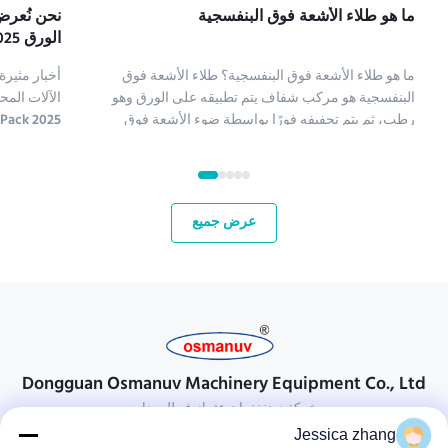
ما هو طلاء الأشعة فوق البنفسجية
نحن نُعرض
الورق ME، Tissue ME&Print Pack 2 2025
ما هو طلاء الأشعة فوق البنفسجية؟ طلاء الأشعة فوق
أخبار مثير
البنفسجية هو مركب شفاف يتم تطبيقه على الورق وهو
الآلات الم
رطب، ثم يتم تجفيفه فورًا بواسطة ضوء الأشعة فوق
البنفسجية (طلاء الأشعة فوق البنفسجية هو اختصار لطلاء
الأشعة فوق البنفسجية). تُستخدم عدة أنواع من المركبات
الأسواق ال
لطلاء الورق؛ تشمل كيماويات طلاء الأشعة فوق البنفسج...
العلاقات مع
عرض جميع
Dongguan Osmanuv Machinery Equipment Co., Ltd
شركة دونغغغوان عثمانوف للمعدات
Jessica zhang