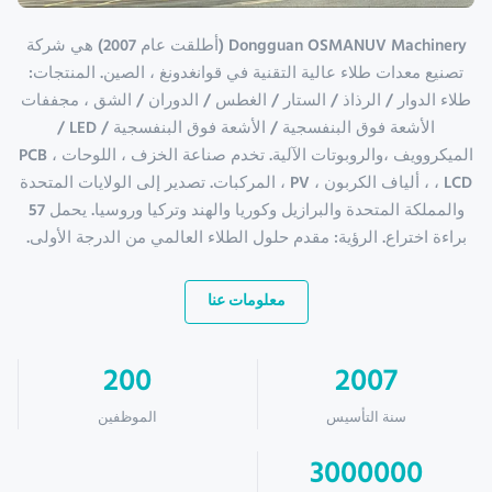
Dongguan OSMANUV Machinery (أطلقت عام 2007) هي شركة
تصنيع معدات طلاء عالية التقنية في قوانغدونغ ، الصين. المنتجات:
طلاء الدوار / الرذاذ / الستار / الغطس / الدوران / الشق ، مجففات
الأشعة فوق البنفسجية / الأشعة فوق البنفسجية / LED /
الميكروويف ،والروبوتات الآلية. تخدم صناعة الخزف ، اللوحات ، PCB
، LCD ، ألياف الكربون ، PV ، المركبات. تصدير إلى الولايات المتحدة
والمملكة المتحدة والبرازيل وكوريا والهند وتركيا وروسيا. يحمل 57
براءة اختراع. الرؤية: مقدم حلول الطلاء العالمي من الدرجة الأولى.
معلومات عنا
200
2007
سنة التأسيس
الموظفين
3000000