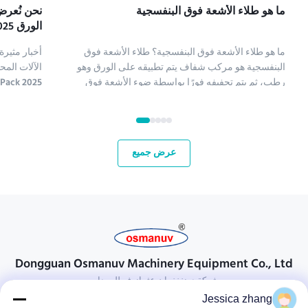
ما هو طلاء الأشعة فوق البنفسجية
نحن نُعرض
الورق ME، Tissue ME&Print Pack 2 2025
ما هو طلاء الأشعة فوق البنفسجية؟ طلاء الأشعة فوق
أخبار مثير
البنفسجية هو مركب شفاف يتم تطبيقه على الورق وهو
الآلات الم
رطب، ثم يتم تجفيفه فورًا بواسطة ضوء الأشعة فوق
البنفسجية (طلاء الأشعة فوق البنفسجية هو اختصار لطلاء
الأشعة فوق البنفسجية). تُستخدم عدة أنواع من المركبات
الأسواق ال
لطلاء الورق؛ تشمل كيماويات طلاء الأشعة فوق البنفسج...
العلاقات مع
عرض جميع
Dongguan Osmanuv Machinery Equipment Co., Ltd
شركة دونغغغوان عثمانوف للمعدات
Jessica zhang