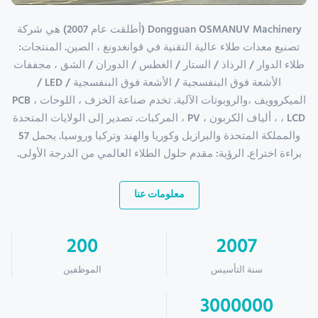
Dongguan OSMANUV Machinery (أطلقت عام 2007) هي شركة
تصنيع معدات طلاء عالية التقنية في قوانغدونغ ، الصين. المنتجات:
طلاء الدوار / الرذاذ / الستار / الغطس / الدوران / الشق ، مجففات
الأشعة فوق البنفسجية / الأشعة فوق البنفسجية / LED /
الميكروويف ،والروبوتات الآلية. تخدم صناعة الخزف ، اللوحات ، PCB
، LCD ، ألياف الكربون ، PV ، المركبات. تصدير إلى الولايات المتحدة
والمملكة المتحدة والبرازيل وكوريا والهند وتركيا وروسيا. يحمل 57
براءة اختراع. الرؤية: مقدم حلول الطلاء العالمي من الدرجة الأولى.
معلومات عنا
200
2007
سنة التأسيس
الموظفين
3000000