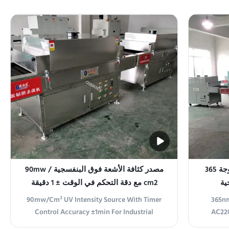
emitting device designed to provide
powerfu
effective and efficient ultraviolet
designed
sterilization for various applications. This
accura
professional-grade equipment utilizes the
progr
latest technology ...
مولد ضوء فوق البنفسجي بطول موجة 365
مصدر كثافة الأشعة فوق البنفسجية 90mw /
cm2 مع دقة التحكم في الوقت ± 1 دقيقة
للصناعية
90mw/Cm² UV Intensity Source With Timer
365nm
Control Accuracy ±1min For Industrial
AC220
Product Overview This advanced ultraviolet
Prod