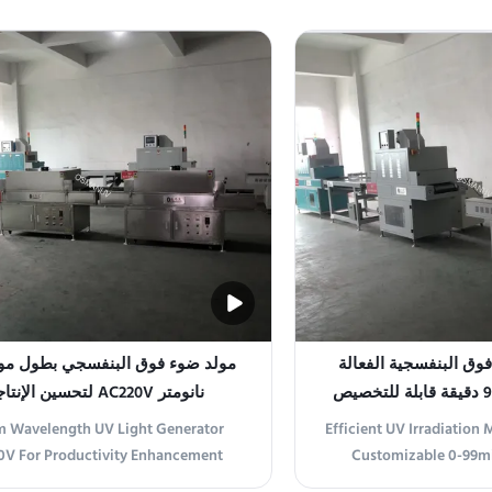
l and versatile UV emitting device
UV Irradiation Machine i
 to cover a 60×60cm area with high-
UV illumination system d
cy temperature control (±1℃) and
industrial and scienti
ammable timer functionality (0-99
Equipped with advan
minutes). Powered ...
source, UV ra
فوق البنفسجية الفعالة
نانومتر AC220V لتحسين الإنتاجية
 Wavelength UV Light Generator
Efficient UV Irradiation
V For Productivity Enhancement
Customizable 0-99m
uct Overview Our UV Irradiation
Overview Our UV Irradia