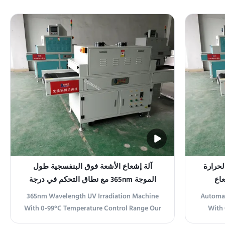
Buyers The UV Irradiation Machine is an
Machine 
ultraviolet source device designed for
desi
laboratory use, providing an adjustable and
applicat
consistent UV intensity source. It is made of
irradiat
stainless ...
لحرارة
آلة إشعاع الأشعة فوق البنفسجية طول
الموجة 365nm مع نطاق التحكم في درجة
الحرارة 0-99C
365nm Wavelength UV Irradiation Machine
Automat
With 0-99°C Temperature Control Range Our
With 
UV Exposure Apparatus is an advanced UV
Overvi