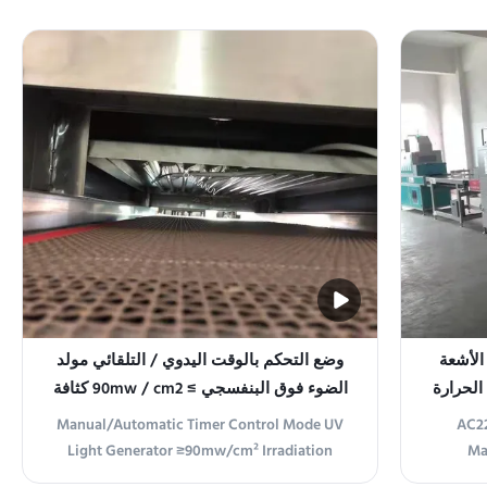
لة إشعاع الأشعة
وضع التحكم بالوقت اليدوي / التلقائي مولد
الحرارة
الضوء فوق البنفسجي ≥ 90mw / cm2 كثافة
الإشعاع
Manual/Automatic Timer Control Mode UV
AC22
Light Generator ≥90mw/cm² Irradiation
Ma
Intensity Product Overview The UV
Tempera