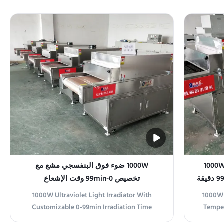
lamp machine is the ideal UV radiation
Machine
instrument for various industrial and
lamp de
laboratory applications. Featuring
stainles
temperature control modes that can be
featu
switched between manual and ...
 إشعاع الأشعة فوق البنفسجية 1000W
1000W ضوء فوق البنفسجي مشع مع
التحكم التلقائي في درجة الحرارة 0-99 دقيقة
تخصيص 0-99min وقت الإشعاع
1000W Ultraviolet Light Irradiator With
1000W 
Customizable 0-99min Irradiation Time
Temper
Product Overview The UV Irradiation
Time P