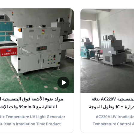
is an advanced and efficient device
Irradiation Machine is 
gned for UV radiation treatment
product designed to 
ions. It provides precise control over
demand for UV irradi
ion intensity and duration, making it
industries. With advan
...
precise contro
آلة الإشعاع فوق البنفسجية AC220V بدقة
مولد ضوء الأشعة فوق البنفسجية ا
التحكم في درجة الحرارة ± 1C وطول الموجة
التلقائية مع 0-99min وقت الإشعاع
365n
ic Temperature UV Light Generator
AC220V UV Irradiati
0-99min Irradiation Time Product
Temperature Control 
ew Our UV Irradiation Machine is a
Wavelength 365nm Pro