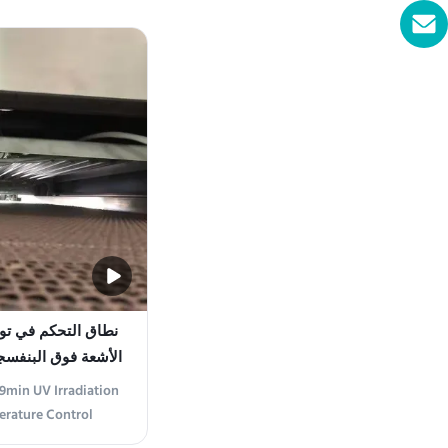
ratus designed to
ation for various
g a wavelength of
f 120×80×50cm, this
on ...
الأشعة فوق البنفسج
الحرا
9min UV Irradiation
rature Control
ct Overview This