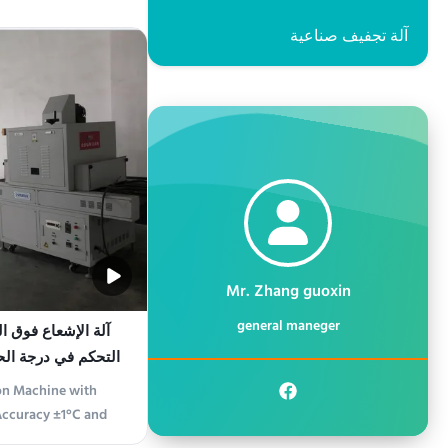
a state-of-the-art
آلة تجفيف صناعية
meet the growing
ation in various
ced technology and
l, this ...
Mr. Zhang guoxin
general maneger
m
on Machine with
Accuracy ±1°C and
duct Overview The