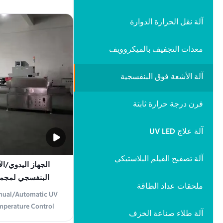
esigned to meet the
ient and precise UV
آلة نقل الحرارة الدوارة
stries. This advanced
iation at 365nm
معدات التجفيف بالميكروويف
h, ...
آلة الأشعة فوق البنفسجية
فرن درجة حرارة ثابتة
آلة علاج UV LED
آلة تصفيح الفيلم البلاستيكي
الجهاز اليدوي/ال
البنفسجي لمجمو
ملحقات عداد الطاقة
الحرارة 
nual/Automatic UV
mperature Control
آلة طلاء صناعة الخزف
 Overview The UV