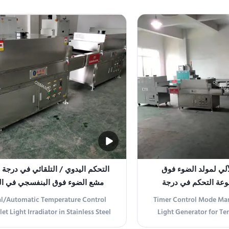
diation Machine is a state-of-the-art
cutting-edge product d
 generator designed for efficient and
growing demand for effic
ration in various applications. With
radiation in various indu
 power and 365nm wavelength, it
system emits UV rad
provides high-power ...
wavelengt
آلي لمولد الضوء فوق
التحكم اليدوي / التلقائي في درجة 
عة التحكم في درجة
مشع الضوء فوق البنفسجي في الف
0-99C
المقاوم للصدأ
l/Automatic Temperature Control
Timer Control Mode Ma
let Light Irradiator in Stainless Steel
Light Generator for Te
uct Overview The UV Irradiation
Range 0-99°C Product