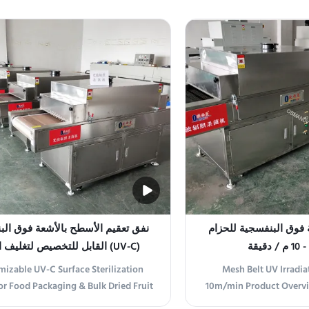
ical, food packaging, and clothing
built for continuous, 
lies factories, this advanced UV
disinfection of transpa
ation system ensures efficient and
materials, including film
ble performance. Utilizes LED light
pouches, and bottles. 
emitting technology ...
ة فوق البنفسجية للحزام
نفق تعقيم الأسطح بالأشعة فوق الب
(UV-C) القابل للتخصيص لتغليف 
الغذائية وخطوط معالجة الفاكهة ا
izable UV-C Surface Sterilization
Mesh Belt UV Irradia
بكميات كبيرة
or Food Packaging & Bulk Dried Fruit
10m/min Product Overvi
ing Lines Product Overview This UV
sterilization equipm