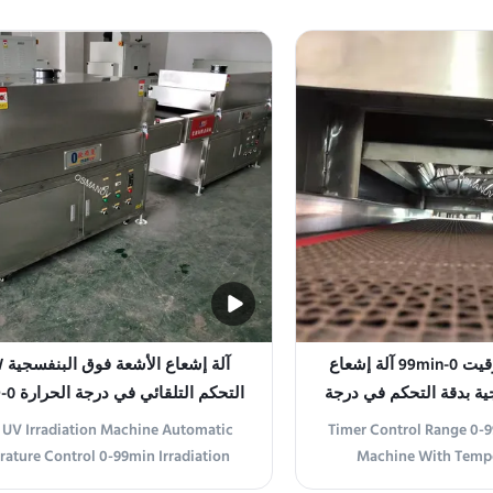
 is an industrial-grade ultraviolet
ideal UV exposure appa
vice constructed from high-quality
provide uniform irradi
s steel. With 1000W power output, it
applications. Featurin
res precise timer control mode for
365nm and dimensions o
manual or automatic ...
UV radiati
نطاق التحكم في توقيت 0-99min آلة إشعاع
آلة
ية بدقة التحكم في درجة
رة ± 1C
وقت الإشعاع
UV Irradiation Machine Automatic
Timer Control Range 0-9
ature Control 0-99min Irradiation
Machine With Tempe
roduct Overview The UV Irradiation
Accuracy ±1°C Produ