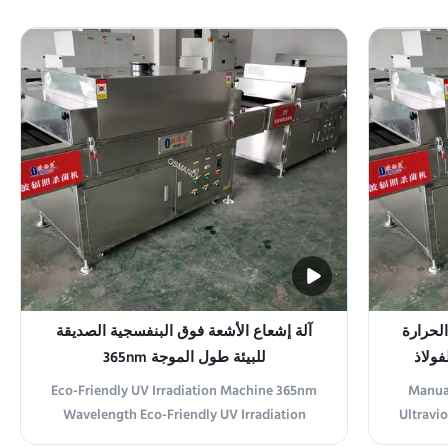
Irradiation Machine is a state-of-the-art
UV Irra
system designed for efficient and reliable
UV light
ultraviolet light irradiation. Engineered for
safe ope
sterilization, water treatment, and surface
1000W
disinfection ...
الحرارة
آلة إشعاع الأشعة فوق البنفسجية الصديقة
ولاذ
للبيئة طول الموجة 365nm
Eco-Friendly UV Irradiation Machine 365nm
Manua
Wavelength Eco-Friendly UV Irradiation
Ultravio
Machine For Environmentally Conscious
Prod