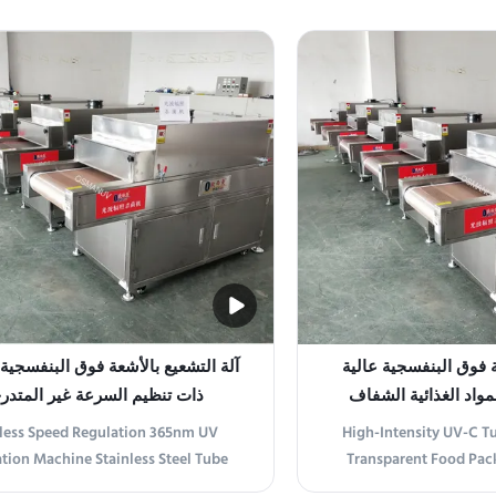
is a professional UV emitting device
reliable UV Irradiation 
d for UV radiation instrumentation.
ultraviolet light for ir
ucted from durable stainless steel
various surfaces. Power
dimensions of 120×80×50cm, this
compact device featur
instrument ...
control (0
 فوق البنفسجية عالية
لمواد الغذائية الشفاف
ذات تنظيم السرعة غير المتدر
less Speed Regulation 365nm UV
High-Intensity UV-C Tun
ation Machine Stainless Steel Tube
Transparent Food Pac
ve UV Irradiation Machine Designed
Intensity UV-C Tunnel St