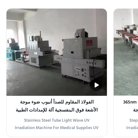
Machine is a state-of-the-art UV emitting
Machine 
device designed to provide precise and
designe
efficient UV illumination for various
Constr
applications. With advanced technology and
with 
user-friendly design, ...
آلة التشعيع بالأشعة فوق البنفسجية 365nm
الفولاذ المقاوم للصدأ أنبوب ضوء موجة
جة
الأشعة فوق البنفسجية آلة للإمدادات الطبية
Stainless Steel Tube Light Wave UV
Step
Irradiation Machine For Medical Supplies UV
Irradi
Irradiation Machine Stainless Steel Tube
Light Wa