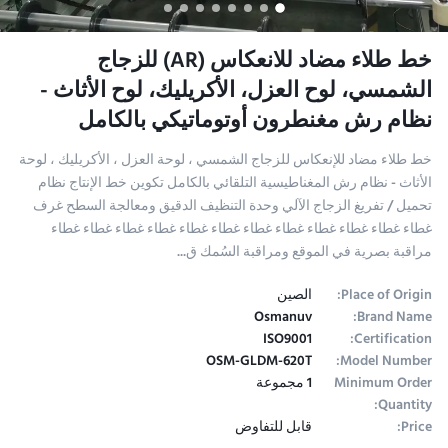
خط طلاء مضاد للانعكاس (AR) للزجاج
الشمسي، لوح العزل، الأكريليك، لوح الأثاث -
نظام رش مغنطرون أوتوماتيكي بالكامل
خط طلاء مضاد للإنعكاس للزجاج الشمسي ، لوحة العزل ، الأكريليك ، لوحة
الأثاث - نظام رش المغناطيسية التلقائي بالكامل تكوين خط الإنتاج نظام
تحميل / تفريغ الزجاج الآلي وحدة التنظيف الدقيق ومعالجة السطح غرف
غطاء غطاء غطاء غطاء غطاء غطاء غطاء غطاء غطاء غطاء غطاء غطاء
مراقبة بصرية في الموقع ومراقبة السُمك ق...
Place of Origin:
الصين
Osmanuv
Brand Name:
ISO9001
Certification:
OSM-GLDM-620T
Model Number:
Minimum Order
1 مجموعة
Quantity:
Price:
قابل للتفاوض