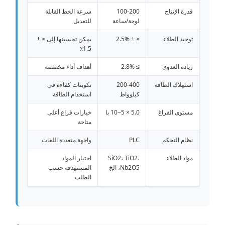
قدرة الإنتاج
100-200
سرعة الخط القابلة
لوحة/ساعة
للتعديل
توحيد الطلاء
≤ ± 2.5%
يمكن تحسينها إلى ≤ ±
1.5٪
زيادة العدوى
≥ 2.8%
أهداف أداء مخصصة
استهلاك الطاقة
200-400
تكوينات كفاءة في
كيلوواط
استخدام الطاقة
مستوى الفراغ
5.0 × 10−5 با
خيارات فراغ أعلى
متاحة
نظام التحكم
PLC
واجهة متعددة اللغات
مواد الطلاء
SiO2، TiO2،
اختيار المواد
Nb2O5، الخ
المستهدفة حسب
الطلب