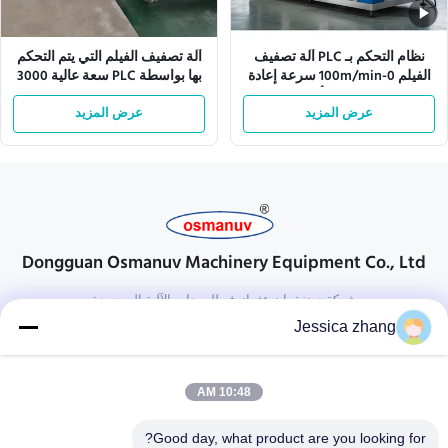
نظام التحكم بـ PLC آلة تصفيف
آلة تصفيف الفيلم التي يتم التحكم
الفيلم 0-100m/min سرعة إعادة
بها بواسطة PLC سعة عالية 3000
التدوير للأداء
كيلوغرام 25 كيلوواط
عرض المزيد
عرض المزيد
Dongguan Osmanuv Machinery Equipment Co., Ltd
شركة دونغقوان عثمانوف للمعدات الآلية المحدودة
Jessica zhang
تواصل معنا
28 الصناعية الثانية ، ليو تشونغ وي ، وانجيانغ ، دونغقوان ، قوانغدونغ ،
10:48 AM
الصين
86-769 -88125248
Good day, what product are you looking for?