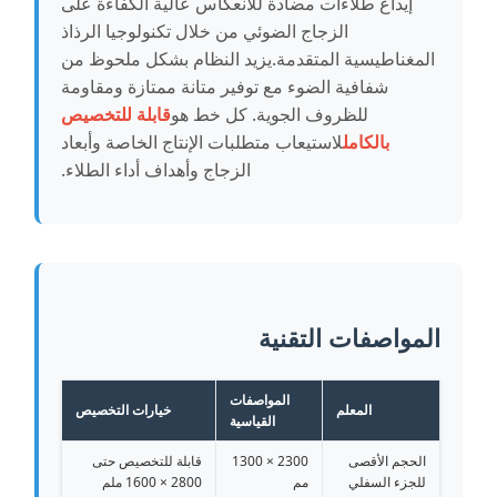
إيداع طلاءات مضادة للانعكاس عالية الكفاءة على
الزجاج الضوئي من خلال تكنولوجيا الرذاذ
المغناطيسية المتقدمة.يزيد النظام بشكل ملحوظ من
شفافية الضوء مع توفير متانة ممتازة ومقاومة
للظروف الجوية. كل خط هو
قابلة للتخصيص
بالكامل
لاستيعاب متطلبات الإنتاج الخاصة وأبعاد
الزجاج وأهداف أداء الطلاء.
المواصفات التقنية
المواصفات
المعلم
خيارات التخصيص
القياسية
الحجم الأقصى
2300 × 1300
قابلة للتخصيص حتى
للجزء السفلي
مم
2800 × 1600 ملم