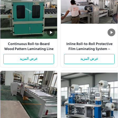
Continuous Roll-to-Board
Inline Roll-to-Roll Protective
Wood Pattern Laminating Line
Film Laminating System –
with UV Curing –
Customizable Film Thickness &
عرض المزيد
Speed with Automatic Tension
عرض المزيد
Customizable Film Width &
Laminating Speed
Control