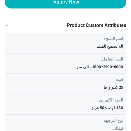
Inquiry Now
Product Custom Attributes
اسم المنتج:
آلة تصفيح الفيلم
البعد الشامل:
6000*2500*1800 مللي متر
قوة:
25 كيلو واط
الجهد االكهربى:
380 فولت/50 هرتز
نوع الترجيع:
تلقائي