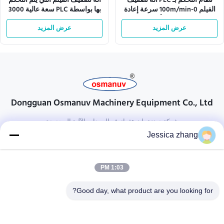
نظام التحكم بـ PLC آلة تصفيف
آلة تصفيف الفيلم التي يتم التحكم
الفيلم 0-100m/min سرعة إعادة
بها بواسطة PLC سعة عالية 3000
التدوير للأداء
كيلوغرام 25 كيلوواط
عرض المزيد
عرض المزيد
Dongguan Osmanuv Machinery Equipment Co., Ltd
شركة دونغقوان عثمانوف للمعدات الآلية المحدودة
Jessica zhang
تواصل معنا
28 الصناعية الثانية ، ليو تشونغ وي ، وانجيانغ ، دونغقوان ، قوانغدونغ ،
1:03 PM
الصين
86-769 -88125248
Good day, what product are you looking for?
osmanuv@hotmail.com