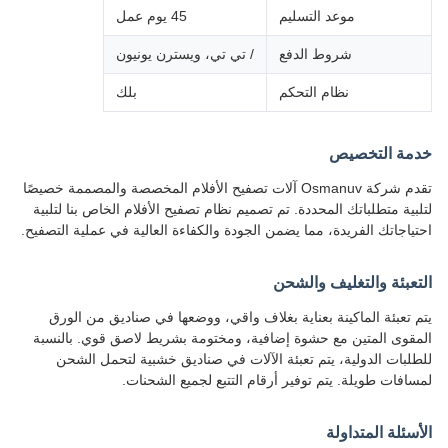
موعد التسليم
45 يوم عمل
شروط الدفع
/ تي تي، ويسترن يونيون
نظام التحكم
بلك
خدمة التخصيص
تقدم شركة Osmanuv آلات تصفيح الأفلام المخصصة والمصممة خصيصًا
لتلبية متطلباتك المحددة. تم تصميم نظام تصفيح الأفلام الخاص بنا لتلبية
احتياجاتك الفريدة، مما يضمن الجودة والكفاءة العالية في عملية التصفيح.
التعبئة والتغليف والشحن
يتم تعبئة الماكينة بعناية بغلاف واقي، ووضعها في صناديق من الورق
المقوى المتين مع حشوة إضافية، ومختومة بشريط لاصق قوي. بالنسبة
للطلبات الدولية، يتم تعبئة الآلات في صناديق خشبية لتحمل الشحن
لمسافات طويلة. يتم توفير أرقام التتبع لجميع الشحنات.
الأسئلة المتداولة