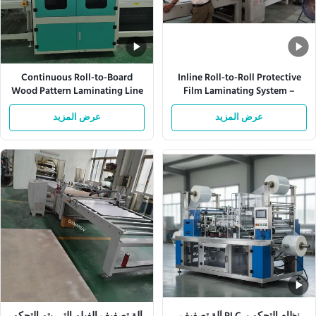
Continuous Roll-to-Board
Inline Roll-to-Roll Protective
Wood Pattern Laminating Line
Film Laminating System –
with UV Curing –
Customizable Film Thickness &
عرض المزيد
Speed with Automatic Tension
عرض المزيد
Customizable Film Width &
Laminating Speed
Control