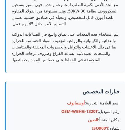
مع الحد الأدنى لكمية الطلب لمجموعة واحدة، فهي تتميز بتسخين
الميكروويف بطاقة 30-50KW. وهي مصنوعة من الفولاذ المقاوم
للصدأ بوزن قابل للتخصيص، ومعبأة في صناديق خشبية لضمان
التسليم الآمن خلال 45 يوم عمل.
يتم استخدام هذه المعدات على نطاق واسع في الصناعات الدوائية
والغذائية والكيميائية والزراعية لتجفيف المواد الحساسة للحرارة
بما في ذلك الأعشاب والتوابل والخضروات المجففة والفيتامينات
والمنتجات الصيدلانية. يساعد الفراغ وظروف درجات الحرارة
المنخفضة في الحفاظ على خصائص المواد وخصائصها.
خيارات التخصيص
اسم العلامة التجارية:
أوسمانوف
رقم الموديل:
OSM-WBHG-1320T
مكان المنشأ:
الصين
شهادة:
ISO9001