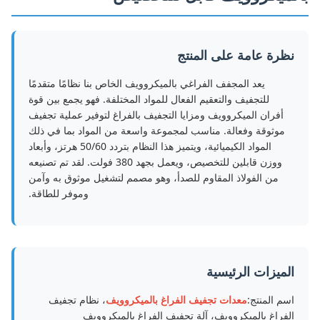
نظرة عامة على المنتج
يعد المجفف الفراغي بالميكروويف الخاص بنا نظامًا متقدمًا
للتجفيف والتعقيم الفعال للمواد المختلفة. فهو يجمع بين قوة
أفران الميكروويف ومزايا التجفيف بالفراغ لتوفير عملية تجفيف
موثوقة وفعالة. مناسب لمجموعة واسعة من المواد بما في ذلك
المواد الكيميائية، ويتميز هذا النظام بتردد 50/60 هرتز، وأبعاد
ووزن قابلين للتخصيص، ويعمل بجهد 380 فولت. لقد تم تصنيعه
من الفولاذ المقاوم للصدأ، وهو مصمم لتشغيل موثوق به وآمن
وموفر للطاقة.
الميزات الرئيسية
اسم المنتج:
معدات تجفيف الفراغ بالميكروويف
، نظام تجفيف
الفراغ بالميكروويف، آلة تجفيف الفراغ بالميكروويف