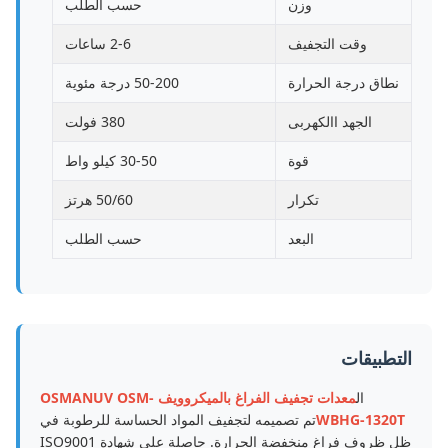
وزن
حسب الطلب
وقت التجفيف
2-6 ساعات
نطاق درجة الحرارة
50-200 درجة مئوية
الجهد االكهربى
380 فولت
قوة
30-50 كيلو واط
تكرار
50/60 هرتز
البعد
حسب الطلب
التطبيقات
ال
معدات تجفيف الفراغ بالميكروويف OSMANUV OSM-
WBHG-1320T
تم تصميمه لتجفيف المواد الحساسة للرطوبة في
ظل ظروف فراغ منخفضة الحرارة. حاصلة على شهادة ISO9001