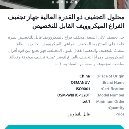
محلول التجفيف ذو القدرة العالية جهاز تجفيف
الفراغ الميكروويف القابل للتخصيص
حل تجفيف عالي السعة، مجفف فراغ بالميكروويف قابل للتخصيص نظرة
عامة على المنتج يعد المجفف الفراغي بالميكروويف الخاص بنا نظامًا
متقدمًا للتجفيف والتعقيم الفعال للمواد المختلفة. فهو يجمع بين قوة أفران
الميكروويف ومزايا التجفيف بالفراغ لتوفير عملية تجفيف موثوقة وفعالة.
مناسب لمجموعة واسعة من المواد بما ف...
China
Place of Origin:
OSMANUV
Brand Name:
ISO9001
Certification:
OSM-WBHG-1320T
Model Number:
1 set
Minimum Order
Quantity:
Price:
قابل للتفاوض