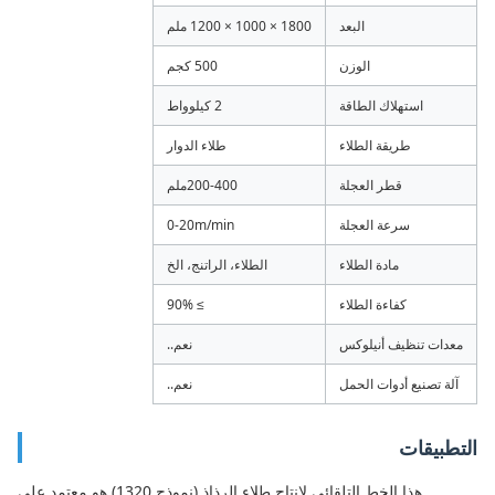
البعد
1800 × 1000 × 1200 ملم
الوزن
500 كجم
استهلاك الطاقة
2 كيلوواط
طريقة الطلاء
طلاء الدوار
قطر العجلة
200-400ملم
سرعة العجلة
0-20m/min
مادة الطلاء
الطلاء، الراتنج، الخ
كفاءة الطلاء
≥ 90%
معدات تنظيف أنيلوكس
نعم..
آلة تصنيع أدوات الحمل
نعم..
التطبيقات
هذا الخط التلقائي لإنتاج طلاء الرذاذ (نموذج 1320) هو معتمد على