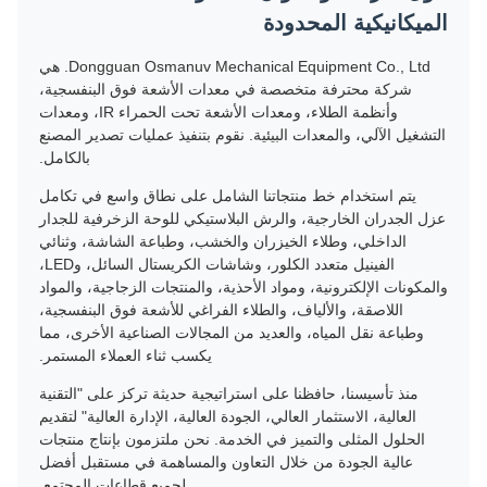
الميكانيكية المحدودة
Dongguan Osmanuv Mechanical Equipment Co., Ltd. هي
شركة محترفة متخصصة في معدات الأشعة فوق البنفسجية،
وأنظمة الطلاء، ومعدات الأشعة تحت الحمراء IR، ومعدات
التشغيل الآلي، والمعدات البيئية. نقوم بتنفيذ عمليات تصدير المصنع
بالكامل.
يتم استخدام خط منتجاتنا الشامل على نطاق واسع في تكامل
عزل الجدران الخارجية، والرش البلاستيكي للوحة الزخرفية للجدار
الداخلي، وطلاء الخيزران والخشب، وطباعة الشاشة، وثنائي
الفينيل متعدد الكلور، وشاشات الكريستال السائل، وLED،
والمكونات الإلكترونية، ومواد الأحذية، والمنتجات الزجاجية، والمواد
اللاصقة، والألياف، والطلاء الفراغي للأشعة فوق البنفسجية،
وطباعة نقل المياه، والعديد من المجالات الصناعية الأخرى، مما
يكسب ثناء العملاء المستمر.
منذ تأسيسنا، حافظنا على استراتيجية حديثة تركز على "التقنية
العالية، الاستثمار العالي، الجودة العالية، الإدارة العالية" لتقديم
الحلول المثلى والتميز في الخدمة. نحن ملتزمون بإنتاج منتجات
عالية الجودة من خلال التعاون والمساهمة في مستقبل أفضل
لجميع قطاعات المجتمع.