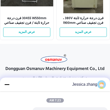
فرن درجة حرارة ثابتة 380V ،
304SS W550mm فرن درجة
فرن تجفيف صناعي l900mm
حرارة ثابتة / فرن تجفيف صناعي
عرض المزيد
عرض المزيد
Dongguan Osmanuv Machinery Equipment Co., Ltd
شركة دونغقوان عثمانوف للمعدات الآلية المحدودة
Jessica zhang
تواصل معنا
28 الصناعية الثانية ، ليو تشونغ وي ، وانجيانغ ، دونغقوان ، قوانغدونغ ،
7:23 AM
الصين