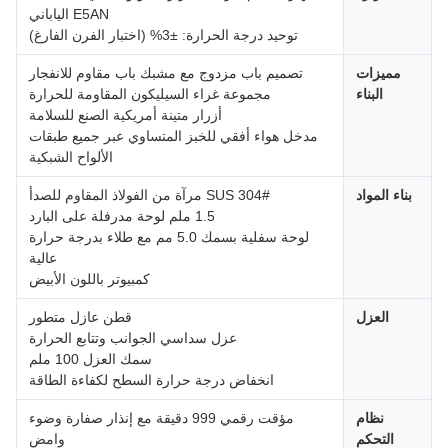
E5AN الياباني
توحيد درجة الحرارة: ±3% (اختبار الفرن الفارغ)
مميزات
تصميم باب مزدوج مع مشبك باب مقاوم للانفجار
البناء
مجموعة غراء السيليكون المقاومة للحرارة
أزرار متينة أمريكية الصنع للسلامة
مدخل هواء أفقي للخبز المتساوي عبر جميع طبقات
الألواح الشبكية
بناء المواد
SUS 304# مرآة من الفولاذ المقاوم للصدأ
1.5 ملم لوحة مدرفلة على البارد
لوحة سفلية بسمك 5.0 مم مع طلاء بدرجة حرارة
عالية
كمبيوتر باللون الأبيض
العزل
قطن عازل متطور
عزل سداسي الجوانب وتتابع الحرارة
سمك العزل 100 ملم
انخفاض درجة حرارة السطح لكفاءة الطاقة
نظام
مؤقت رقمي 999 دقيقة مع إنذار صفارة وضوء
التحكم
وامض