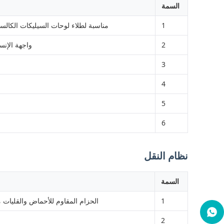
السمة
1
مناسبة لطلاء لوحات السيليكات الكالسي
2
واجهة الإنسان والآلة اليابانية Mitsubishi PLC ، محرك rvo
3
4
5
6
نظام النقل
السمة
1
الحزام المقاوم للأحماض والقليات م
2