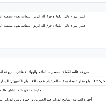
فلتر الهواء عالي الكفاءة فوق آلة الرش التلقائية يقوم بتصفية ا
فلتر الهواء عالي الكفاءة فوق آلة الرش التلقائية يقوم بتصفية ا
مروحة عالية الكفاءة لمصدرات العادم والهواء الإضافي ؛ مروحة ال
لداخلي مصنوع من لوحة مرآة من الفولاذ المقاوم للصدأ 304 #
المكونات الكهربائية: اليابان OMRON رلاي، تأخير CKC، Schneider Contactor، تايوان المحرك
أجهزة السلامة: مفاتيح الدوائر ضد التسرب، و أجهزة تأمين الدوائر الت