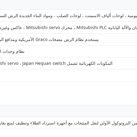
ومية ، لوحات ألياف الاسمنت ، لوحات الصلب ، ومواد البناء الجديدة الرش السطح
Mitsubishi se ، عاكس وغيره من المكونات الكهربائية المستوردة تضمن الاستقرار الميكانيكي
يستخدم نظام الرش مضخات Graco الأمريكية ومدافع الرش Graco ذات العيار الكبير للسيطرة الدقيقة على قياس الرش
نظام وحدات ال
المكونات الكهربائية تشمل Schneider Contactor ، Mitsubishi servo ، Japan Hequan switch للأداء الميكانيكي الموثوق به
ن البروتوكول الأولي لنقل المنتجات مع أجهزة استرداد الطلاء وتنظيف لمنع بقايا