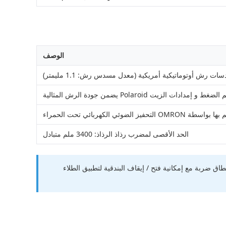
الوصف
مدادات الزيت Polaroid يضمن جودة الرش المثالية
الحد الأقصى لمضرب رذاذ الرذاذ: 3400 ملم متبادل
ةتسمح بأي حركة في المسار ضمن أقصى نطاق ضربة مع إمكانية فتح / إيقاف البندقية لتطبيق الطلاء