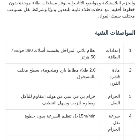
والحزم البلاستيكية ومواضيع الأثاث.إنه يوفر مساحات طلاء موحدة بدون
خطوط أفقية، مع عجلات طلاء قابلة للتعديل يدويًا وشرائط نقل تستوعب
مختلف سمك المواد.
المواصفات التقنية
1
إمدادات
نظام ثلاثي المراحل بخمسة أسلاك 380 فولت /
الطاقة
50 هرتز
2
مادة
2.0 طلاء مطاط بارد وملحومة، سطح مغلف
قشرة
بالمسحوق
الفرن
3
الحزام
حزام بي في سي من هولندا مقاوم للتآكل
النقل
ومقاوم للزيت وسهل التنظيف
4
سرعة
1-15m/min، تنظيم السرعة بدون خطوة
نقل
الحزام