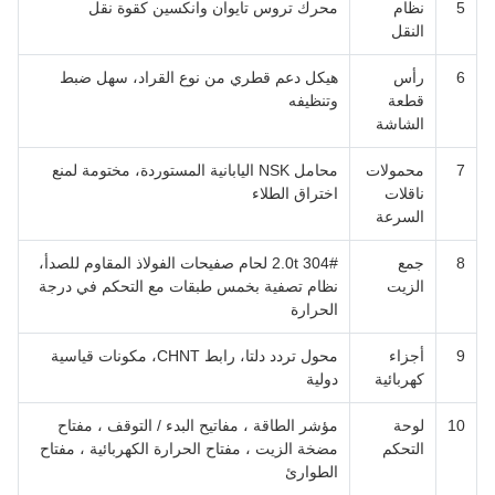
5
نظام
محرك تروس تايوان وانكسين كقوة نقل
النقل
6
رأس
هيكل دعم قطري من نوع القراد، سهل ضبط
قطعة
وتنظيفه
الشاشة
7
محمولات
محامل NSK اليابانية المستوردة، مختومة لمنع
ناقلات
اختراق الطلاء
السرعة
8
جمع
2.0t 304# لحام صفيحات الفولاذ المقاوم للصدأ،
الزيت
نظام تصفية بخمس طبقات مع التحكم في درجة
الحرارة
9
أجزاء
محول تردد دلتا، رابط CHNT، مكونات قياسية
كهربائية
دولية
10
لوحة
مؤشر الطاقة ، مفاتيح البدء / التوقف ، مفتاح
التحكم
مضخة الزيت ، مفتاح الحرارة الكهربائية ، مفتاح
الطوارئ