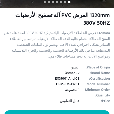
1320mm العرض PVC آلة تصفيح الأرضيات
380V 50HZ
1320mm عرض آلة لملاءة الأرضيات البلاستيكية 380V 50HZ لمحة عامة عن
المنتج آلة طلاء الحمام عالية الدقة آلة طلاء الأرضيات تم تصميم آلة طلاء
الستائر بشكل احترافي لطلاء الأعلى وتغيير لون الملفات الشخصية
المسطحة بما في ذلك الأرضيات الخشبية والخشبية والحزم البلاستيكية
ومواضيع الأثاث.إنه يوفر مساحات طلاء مو...
Place of Origin:
الصين
Osmanuv
Brand Name:
ISO9001 And CE
Certification:
OSM-LM-1320T
Model Number:
Minimum Order
1 مجموعة
Quantity:
Price:
قابل للتفاوض