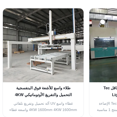
آلة طلاء الرذاذ مع نظام ناقل Tec
طلاء واسع للأشعة فوق البنفسجية
Li
التحميل والتفريغ الأوتوماتيكي 4KW
1600mm
آلة طلاء الرذاذ مع نظام ناقل Tec الإضاءة
غطاء واسع UV آلة تحميل وتفريغ تلقائي
380V 28kw لمحة عامة عن المنتج 1 مناسبة
4KW 1600mm 4KW 1600mm واسعة غطاء
لكالسيومية ،
آلة UV / آلة تحميل وتفريغ تلقائي مواصفات