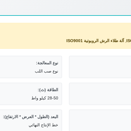
,
آلة طلاء الرش الروبوتية ISO9001
نوع المعالجة:
نوع صب اللب
الطاقة (ث):
28-50 كيلو واط
البعد (الطول * العرض * الارتفاع):
خط الإنتاج النهائي