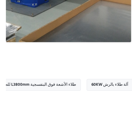
آلة طلاء بالرش 60KW
طلاء الأشعة فوق البنفسجية L3800mm للطباعة الرقمية