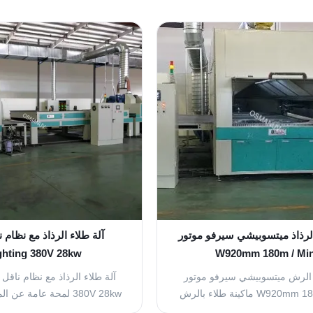
الرذاذ ميتسوبيشي سيرفو موتور
ghting 380V 28kw
W920mm 180m / Mi
 الرش ميتسوبيشي سيرفو موتور
W920mm 180m / Min ماكينة طلاء بالرش
أداء تتميز بتقنية المحرك المؤازر
لطلاءات مثل لوحات السيليكات ا