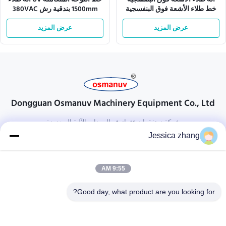
خط طلاء الأشعة فوق البنفسجية
1500mm بندقية رش 380VAC
ISO9001 L10000mm
عرض المزيد
عرض المزيد
Dongguan Osmanuv Machinery Equipment Co., Ltd
شركة دونغقوان عثمانوف للمعدات الآلية المحدودة
Jessica zhang
تواصل معنا
28 الصناعية الثانية ، ليو تشونغ وي ، وانجيانغ ، دونغقوان ، قوانغدونغ ،
9:55 AM
الصين
86-769 -88125248
Good day, what product are you looking for?
osmanuv@hotmail.com