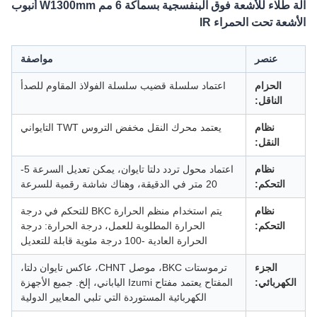
آلة طلاء للأشعة فوق البنفسجية بسماكة 6 مم W1300mm أنبوب
الأشعة تحت الحمراء IR
عنصر
مواصفة
الحزام
اعتماد سلسلة قضيب سلسلة الفولاذ المقاوم للصدأ
الناقل:
نظام
يعتمد محرك النقل مخفض التروس TWT التايواني
النقل:
نظام
اعتماد محول تردد دلتا تايوان، يمكن تعديل السرعة 5-
التحكم:
20 متر في الدقيقة، وهناك شاشة رقمية للسرعة
نظام
يتم استخدام منظم الحرارة BKC للتحكم في درجة
التحكم:
الحرارة المطلوبة للعمل، درجة الحرارة: درجة
الحرارة العادية -100 درجة مئوية قابلة للتعديل
الجزء
ترموستات BKC، موصل CHNT، عاكس تايوان دلتا،
الكهربائي:
المفتاح يعتمد مفتاح Izumi الياباني، إلخ. جميع الأجهزة
الكهربائية المستوردة التي تلبي المعايير الدولية