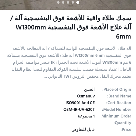
سمك طلاء واقية للأشعة فوق البنفسجية آلة /
آلة علاج الأشعة فوق البنفسجية W1300mm
6mm
آلة طلاء الأشعة فوق البنفسجية الواقية للسماكة / آلة المعالجة بالأشعة
فوق البنفسجية W1300mm 6mm آلة طلاء للأشعة فوق البنفسجية بسماكة
6 مم W1300mm أنبوب الأشعة تحت الحمراء IR عنصر مواصفة الحزام
الناقل: اعتماد سلسلة قضيب سلسلة الفولاذ المقاوم للصدأ نظام النقل:
يعتمد محرك النقل مخفض التروس TWT التايواني ...
Place of Origin:
الصين
Osmanuv
Brand Name:
ISO9001 And CE
Certification:
OSM-IR-UV-620T
Model Number:
Minimum Order
1 مجموعة
Quantity:
Price:
قابل للتفاوض