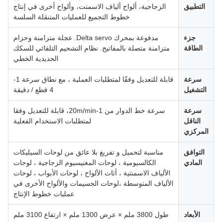
التطبيق
الزجاجية، ألواح ألياف الاسمنت، وألواح أخرى في إنتاج
خطوط التجميع للعمليات المتنقلة السلسة
جزء
مدفوعة بمحرك Delta servo. عجلة متزامنة وحزام
الطاقة
متزامنة متصلة بالمفاتيح. نظام التشحيم التلقائي للسكك
الحديدية الخطي
سرعة
قابلة للتعديل وفقًا لمتطلبات العملية ، مع نطاق سرعة 1-
التشغيل
4 قطع / دقيقة
سرعة
سرعة خط الدوار من 1-20m/min، قابلة للتعديل وفقا
الناقل
لمتطلبات الاستخدام الفعلية
المركزي
التوافق
مناسبة لتحميل و تفريغ بلا عائق من لوحات السيليكات
المادي
الكالسيومية ، لوحات المغنيسيوم الزجاجية ، لوحات
الألياف الاسمنتية ، أثاث الألواح ، لوحات الأبواب ، لوحات
الألياف المتوسطة ،لوحات الجسيمات والألواح الأخرى في
عمليات خطوط الإنتاج
الأبعاد
طول 3800 ملم × عرض 1300 ملم × ارتفاع 3100 ملم